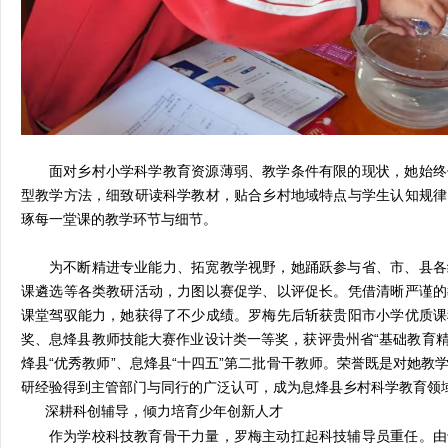
面对乡村小学科学教育资源薄弱、教学条件有限的现状，她始终
型教学方法，细致研读科学教材，贴合乡村地域特点与学生认知规律
琢每一堂课的教学环节与细节。
为不断精进专业能力、拓宽教学视野，她踊跃参与省、市、县各
课遴选等各类教研活动，力图以赛促学、以评促长。凭借清晰严谨的
课堂驾驭能力，她获得了不少成绩。罗梅先后斩获贵阳市小学优质课
奖、息烽县教师技能大赛作业设计类一等奖，获评贵州省“基础教育精品
烽县“优秀教师”、息烽县“十四五”第二批骨干教师。荣誉既是对她
研经验得到主管部门与同行的广泛认可，成为息烽县乡村科学教育领
深耕科创辅导，倾力培育少年创新人才
作为学校科技教育骨干力量，罗梅主动扛起科技辅导员重任。由