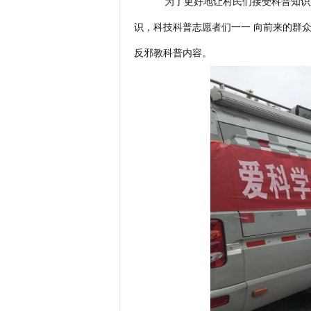
为了更好地让村民们接受科普知识
识，
科技科普
志愿者们一一 向
前来
的
群
反邪教科普
内容。