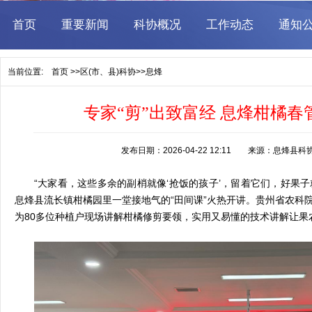
当前位置:
首页
>>
区(市、县)科协
>>
息烽
专家“剪”出致富经 息烽柑橘春管
发布日期：2026-04-22 12:11 来源：息烽
“大家看，这些多余的副梢就像‘抢饭的孩子’，留着它们，好果子
息烽县流长镇柑橘园里一堂接地气的“田间课”火热开讲。贵州省农科
为80多位种植户现场讲解柑橘修剪要领，实用又易懂的技术讲解让果农