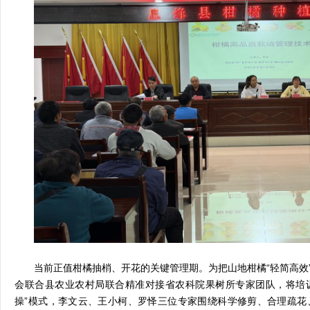
当前正值柑橘抽梢、开花的关键管理期。为把山地柑橘“轻简高效
会联合县农业农村局联合精准对接省农科院果树所专家团队，将培训
操”模式，李文云、王小柯、罗怿三位专家围绕科学修剪、合理疏花